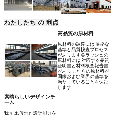
わたしたち の 利点
高品質の原材料
原材料の調達には 厳格な
基準と品質検査プロセス
があります各ラッシュの
原材料には,対応する品質
証明書と材料検査報告書
があり,これらの原材料が
国家および業界の基準を
満たしていることを保証
します..
素晴らしいデザインチ
ーム
我々は,優れた設計能力を