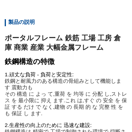
製品の説明
ポータルフレーム 鉄筋 工場 工房 倉
庫 商業 産業 大幅金属フレーム
鉄鋼構造の特徴
1.
頑丈な負荷 - 負荷と安定性:
鉄鋼
と
耐風力のある構造の骨組みとして機能しま
す
震動力も
その 構造 に よっ て,重荷 を 均等 に 分配 し,ストレ
ス を 最小限に 抑え ます.これ は,すぐ の 安全 を 保
証 する だけ で なく,建物 の 長期 的 な 完整 性 を
も 保証 し ます.
2.
生産性の向上のために 迅速な建設:
鉄鋼構造は 精密で 工場で制御された環境で 切断さ