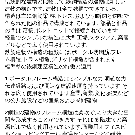
伝統的な建物と比較して,鉄鋼構造の建物は新しい
建物の構造です. 建物は全て鉄鋼でできている.
構造は主に鋼筋梁,柱,トレス,および切断鋼と鋼板で
作られた他の部品で構成されています. 部品と部品
の間は,溶接,ボルト,ニットで接続されています.
軽量でシンプルな構造は,大型工場,スタジアム,高層
ビルなどで広く使用されています.
鉄筋建物の構造の種類には,ポータル硬鋼筋,フレー
ム構造,トラス構造,グリッド構造が含まれます.
標準型の鉄鋼建築構造の特徴と適用
1.ポータルフレーム構造は,シンプルな力,明確な力
伝達経路,および高速な建設速度を持っています.そ
れは広く使用されています
産業,商業,文化,娯楽など
の公共施設などの産業および民間建物.
2鋼鉄の建物のフレーム構造は柔軟で,より大きな空
間を形成することができます.それは,多階建てと高
層ビルで広く使用されています.
商業用オフィスビ
ル,ショッピングモール,会議センターなどの建物