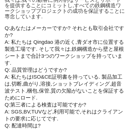
我々は,我々の顧客に例外的なサービスとサポート
を提供することにコミットし,すべての鉄鋼構造ワ
ークショッププロジェクトの成功を保証することに
専念しています.
Q:あなたはメーカーですか? それとも取引会社です
か?
A: 私たちは Qingdao 港の近く,青ダオ市に位置する
製造工場です. そして我々は,鉄鋼構造から壁と屋根
シートまで合計3つのワークショップを持っていま
す.
Q: 品質管理はどうですか?
A: 私たちはISO&CE証明書を持っている. 製品加工
は,切断,曲がり,溶接,ショットブレイディング,超音
波テスト,梱包,保管,質の欠陥がないことを保証する
ためにロード.
Q:第三者による検査は可能ですか?
A: SGS,BV,TUVなど,利用可能で,それはクライアン
トの要求に応じてです.
Q: 配達時間は?