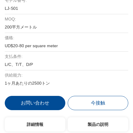
モデル番号:
LJ-S01
MOQ:
200平方メートル
価格:
UD$20-80 per square meter
支払条件:
L/C、T/T、D/P
供給能力:
1ヶ月あたりの2500トン
お問い合わせ
今接触
詳細情報
製品の説明