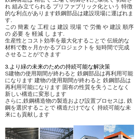
れ 組み立てられる プリファブリック化という 特徴
的な利点があります鉄鋼部品は建設現場に運ばれま
す.
この 簡素 な 工程 は 建設 現場 で 労働 や 建設 順序
の 必要 を 軽減 し ます.
生産性とコスト効率を最大化することで 伝統的な
材料で数ヶ月かかるプロジェクトを 短時間で完成
させることができます
3.
より緑の未来のための持続可能な解決策
S
建物の使用期間が終わると 鉄鋼部品は再利用可能
になります 建物の使用期間が終わると 鉄鋼部品は
再利用可能になります
固有の性質を失うことなく
新しい構造に変形します
さらに,鉄鋼構造物の製造および設置プロセスは,
鉄
鋼を選択することで 構造だけでなく 持続可能な未
来にも貢献します