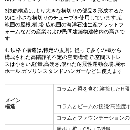
3鉄筋構造は,より大きな横切りの部品を形成するた
めに,小さな横切りのチューブを使用しています.
広
範囲の屋根,橋,塔,広範囲の海洋石油生産プラットフ
ォームなどの産業および民間建築物
建物内の高さで
す
4. 鉄格子構造は,特定の規則に従って多くの棒から
構成された高階静的不定の空間構造で,空間ストレ
スは小さい,軽量,高硬さ,優れた耐震性運動会場,展示
ホール,ガソリンスタンド,ハンガーなどに使えます
コラムと梁を含む,溶接したH段鋼製
メイン
構造
コラムとビームの接続:高強度
コラムとファウンデーションの
屋根・壁・C型・Z型鋼