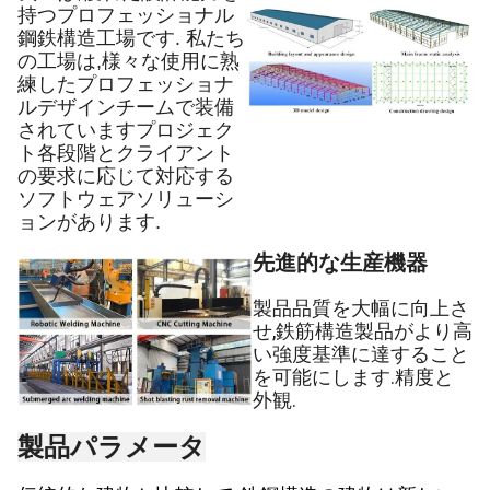
持つプロフェッショナル
鋼鉄構造工場です. 私たち
の工場は,様々な使用に熟
練したプロフェッショナ
ルデザインチームで装備
されています
プロジェク
ト各段階とクライアント
の要求に応じて対応する
ソフトウェアソリューシ
ョンがあります.
先進的な生産機器
製品品質を大幅に向上さ
せ,鉄筋構造製品がより高
い強度基準に達すること
を可能にします.精度と
外観.
製品パラメータ