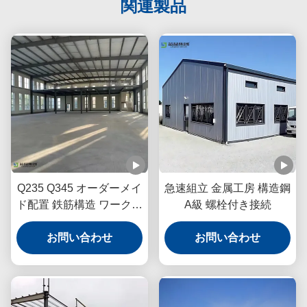
関連製品
Q235 Q345 オーダーメイ
急速組立 金属工房 構造鋼
ド配置 鉄筋構造 ワークシ
A級 螺栓付き接続
ョップ エネルギー効率の
お問い合わせ
良い運用 ISO
お問い合わせ