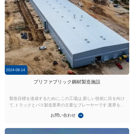
2024-08-14
プリファブリック鋼材製造施設
製造目標を達成するために,この工場は,新しい技術に目を向け
て,トラックとバス製造業界の主要なプレーヤーです.業界をリ
ードする電気自動車と内燃機関の両方を生産する 持続可能な
お問い合わせ
製造施設です 施設には多くのもの,車体工房,塗装工房総組装店
設計と建設の両方で効率的なエネルギー利用の目標が考慮され
ています....