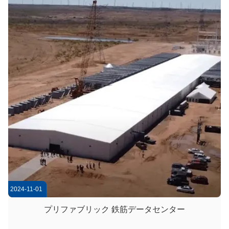
な構造はH型鋼梁と直径14~16インチの管状鋼柱を使用し,優れ
た強度と安定性を保証します.10-12 メートルの柱間隔は,空間
利用を最大化しますプレストレスの付いた鉄筋コンクリ...
2024-11-01
プリファブリック 鉄筋データセンター