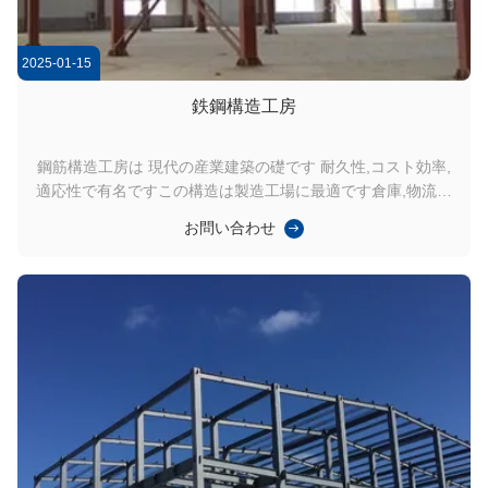
2025-01-15
鉄鋼構造工房
鋼筋構造工房は 現代の産業建築の礎です 耐久性,コスト効率,
適応性で有名ですこの構造は製造工場に最適です倉庫,物流ハ
ブなどです.下記では,その主要な技術的特徴と応用について説
お問い合わせ
明します. 優れた風抵抗力 厳しい環境条件に耐えるように設計
された ポートラーム鋼工房は 優れた風力耐性を備えています
高級鋼材地域基準によって150km/hまでの風速で安定性を確保
します. 屋根と壁の覆面は,持ち上げを防ぐためにしっかりと固
定されています.空気動力学プロファイルは風荷の影響を最小
限に抑えるASCE7やユーロコード1のような国際コードに準拠
しています. 広範囲 の 能力 ポータルフレーム設計の特徴の一
つは,内...