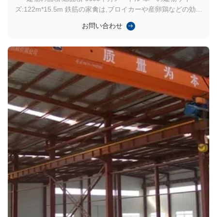
ズ:122m*15.5m 鉄筋の家禽は,ブロイカーや産卵鶏などの効率
的で大規模の家禽飼育のために設計された近代的な農業施設で
お問い合わせ
す.高品質のガルバン製鋼を 主な構造材料として使用この家禽
は 耐久性があり 費用対効果も高く 異なる環境条件にも適応で
きます 主要 な 利点: 耐久性及び安全性: 鉄筋構造は腐食,火災,
害虫及び極端な天候に耐性があり,長期間の信頼性及び維持費
の削減を保証する.風耐性は良好である.160 km/hの強風に耐え
る壁パネルと屋根パネルはA級まで火力があります パーソナラ
イゼーション: モジュール式設計により,柔軟なレイアウ...