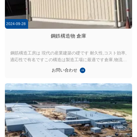
2024-09-28
鋼鉄構造物 倉庫
鋼筋構造工房は 現代の産業建築の礎です 耐久性,コスト効率,
適応性で有名ですこの構造は製造工場に最適です倉庫,物流ハ
ブなどです.下記では,その主要な技術的特徴と応用について説
お問い合わせ
明します. 優れた風抵抗力 厳しい環境条件に耐えるように設計
された ポートラーム鋼工房は 優れた風力耐性を備えています
高級鋼材地域基準によって150km/hまでの風速で安定性を確保
します. 屋根と壁の覆面は,持ち上げを防ぐためにしっかりと固
定されています.空気動力学プロファイルは風荷の影響を最小
限に抑えるASCE7やユーロコード1のような国際コードに準拠
しています. 広範囲 の 能力 ポータルフレーム設計の特徴の一
つは,内...