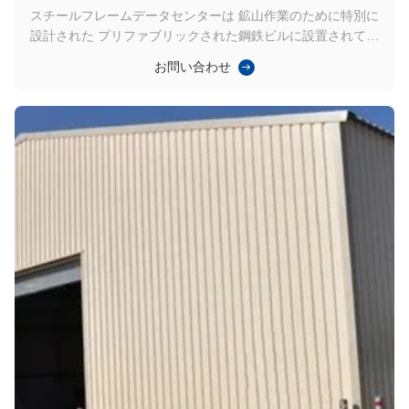
スチールフレームデータセンターは 鉱山作業のために特別に
設計された プリファブリックされた鋼鉄ビルに設置されてい
ます建設の容易さ大規模な採掘施設にとって理想的な選択肢で
お問い合わせ
す. データセンター プリファブリック 鋼鉄 建築 この施設のた
めに製鉄された鉄鋼の建物を使用する主な利点の1つは,その建
設のスピードです.建物は現場外で製造され,その後現場に輸送
されました.建設現場での建設に必要な時間と労働を大幅に削
減しました従来の建設方法よりも早く 採掘作業を進められる
ようにしました 建設の速さに加えて 施設で使用された鋼製の
建物は 耐久性も高く 保守も最小限です建物 の 建設 に 用い ら
れ た 鉄鋼 は ...