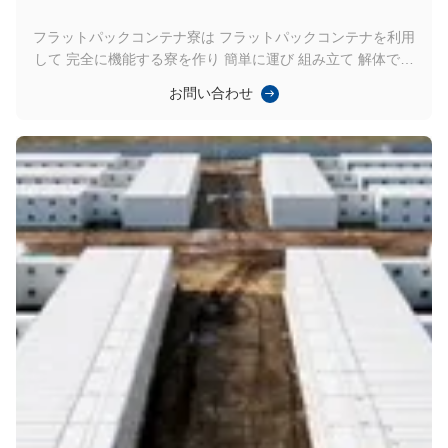
フラットパックコンテナ寮は フラットパックコンテナを利用
して 完全に機能する寮を作り 簡単に運び 組み立て 解体でき
ます学生の住居など,一時的または半永久的な住居のニーズの
お問い合わせ
ために理想的緊急避難所などです 同じ仕様で拡張コンテナハ
ウスも提供しています. 主要な特徴: モジュール式設計: 寮は,プ
レファブリックで,簡単に運搬できるように設計されたフラッ
トパックコンテナを使用して構築されています. 各コンテナモ
ジュールは軽量で耐久性のあるものとして設計され 構造の整
合性を確保し 輸送コストを最小限に抑えます 迅速な組み立て:
シンプルな道具を使って 敷地内に迅速に組み立てられ,従来の
建築方法と比較し...