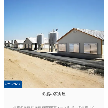
低コストのメンテナンスです.設計には,保温パネルと自動給水
システムが組み込まれ,衛生を最適化します標準的な豚飼育場
ではよくある病気のリ...
2025-03-02
鉄筋の家禽屋
建物の面積:総面積 6600平方メートル 単一の建物サイ