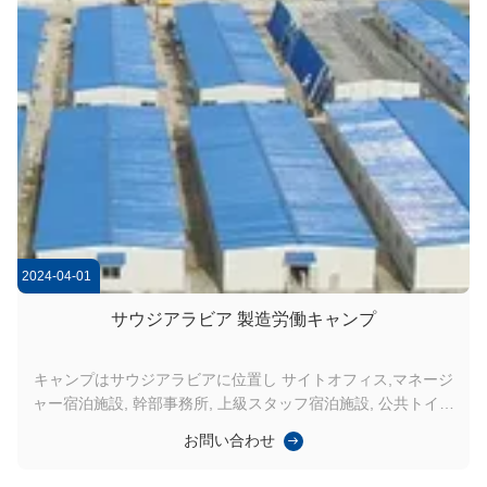
2024-04-01
サウジアラビア 製造労働キャンプ
キャンプはサウジアラビアに位置し サイトオフィス,マネージ
ャー宿泊施設, 幹部事務所, 上級スタッフ宿泊施設, 公共トイレ
とシャワーを含む異なる建物を使用しています食事とキッチン
お問い合わせ
倉庫など 関連製品:プリファブリックハウス,コンテナハウス,
鉄鋼構造物. キャンプ総面積:8,000平方メートル...