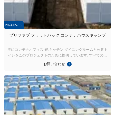
2024-05-16
プリファブ フラットパック コンテナハウスキャンプ
主にコンテナオフィス,寮,キッチン,ダイニングルームと公共ト
イレをこのプロジェクトのために提供しています. すべての家
は自由に20フィートのフラットコンテナハウスの異なる数で
お問い合わせ
マッチされています.寮は単一の部屋に分かれています配管と
エアコンが備わっています キャンプ総面積:約12,000平方メー
トル ...