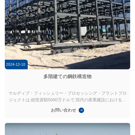
2024-12-10
多階建ての鋼鉄構造物
マルディブ・フィッシュリー・プロセッシング・プラントプロ
ジェクトは,総投資額5000万ドルで,現代の産業建設における多
階建ての鋼鉄構造物の優れた利点を示しています.面積25年間
お問い合わせ
15万トンの生産能力を持つ 乾燥した海産物,加工魚,魚油を生産
する施設ですマルディブ島 の 高温 や 豪雨 に 耐える よう 設
計 さ れ た耐久性を高めるため二重層保存剤で処理された堅固
な鋼構造と,効率的な排水のために急な屋根傾きがあります. 主