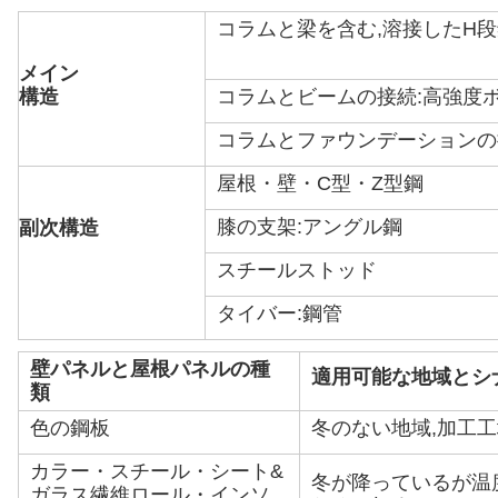
コラムと梁を含む,溶接したH段鋼製
メイン
構造
コラムとビームの接続:高強度
コラムとファウンデーションの
屋根・壁・C型・Z型鋼
膝の支架:アングル鋼
副次構造
スチールストッド
タイバー:鋼管
壁パネルと屋根パネルの種
適用可能な地域とシ
類
色の鋼板
冬のない地域,加工
カラー・スチール・シート&
冬が降っているが温
ガラス繊維ロール・インソ