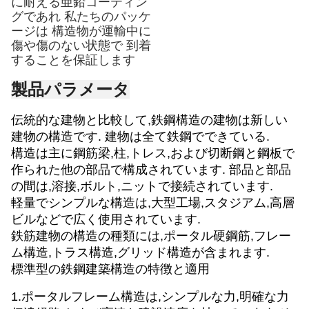
に耐える亜鉛コーティン
グであれ 私たちのパッケ
ージは 構造物が運輸中に
傷や傷のない状態で 到着
することを保証します
製品パラメータ
伝統的な建物と比較して,鉄鋼構造の建物は新しい
建物の構造です. 建物は全て鉄鋼でできている.
構造は主に鋼筋梁,柱,トレス,および切断鋼と鋼板で
作られた他の部品で構成されています. 部品と部品
の間は,溶接,ボルト,ニットで接続されています.
軽量でシンプルな構造は,大型工場,スタジアム,高層
ビルなどで広く使用されています.
鉄筋建物の構造の種類には,ポータル硬鋼筋,フレー
ム構造,トラス構造,グリッド構造が含まれます.
標準型の鉄鋼建築構造の特徴と適用
1.ポータルフレーム構造は,シンプルな力,明確な力