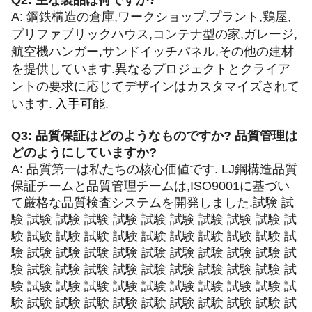
Q2: 主な製品は何ですか?
A: 鋼鉄構造の倉庫,ワークショップ,プラント,鶏屋,
プリファブリックハウス,コンテナ型の家,ガレージ,
航空機ハンガー,サンドイッチパネル,その他の建材
を提供しています.異なるプロジェクトとクライア
ントの要求に応じてデザインはカスタマイズされて
います.
入手可能
.
Q3: 品質保証はどのようなものですか? 品質管理は
どのようにしていますか?
A: 品質第一は私たちの核心価値です. LJ鋼構造品質
保証チームと品質管理チームは,ISO9001に基づい
て厳格な品質検査システムを開発しました.試験 試
験 試験 試験 試験 試験 試験 試験 試験 試験 試験 試
験 試験 試験 試験 試験 試験 試験 試験 試験 試験 試
験 試験 試験 試験 試験 試験 試験 試験 試験 試験 試
験 試験 試験 試験 試験 試験 試験 試験 試験 試験 試
験 試験 試験 試験 試験 試験 試験 試験 試験 試験 試
験 試験 試験 試験 試験 試験 試験 試験 試験 試験 試