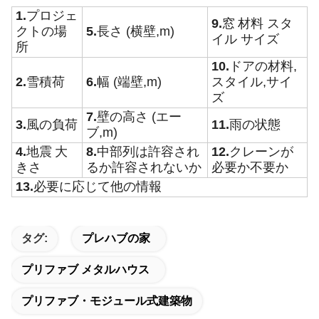
1.
プロジェ
9.
窓
材料 スタ
クトの場
5.
長さ (横壁,m)
イル サイズ
所
10.
ドアの材料,
2.
雪積荷
6.
幅 (端壁,m)
スタイル,サイ
ズ
7.
壁の高さ (エー
3.
風の負荷
11.
雨の状態
ブ,m)
4.
地震
大
8.
中部列は許容され
12.
クレーンが
きさ
るか許容されないか
必要か不要か
13.
必要に応じて他の情報
タグ:
プレハブの家
プリファブ メタルハウス
プリファブ・モジュール式建築物