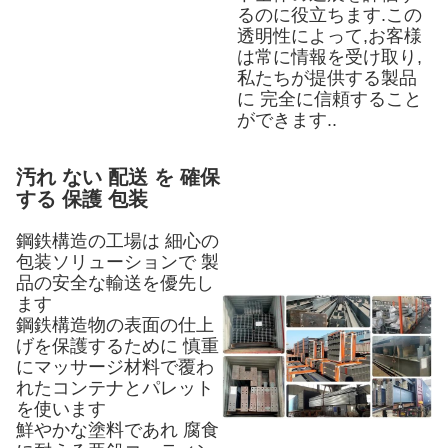
るのに役立ちます.この
透明性によって,お客様
は常に情報を受け取り,
私たちが提供する製品
に 完全に信頼すること
ができます..
汚れ ない 配送 を 確保
する 保護 包装
鋼鉄構造の工場は 細心の
包装ソリューションで 製
品の安全な輸送を優先し
ます
鋼鉄構造物の表面の仕上
げを保護するために 慎重
にマッサージ材料で覆わ
れたコンテナとパレット
を使います
鮮やかな塗料であれ 腐食