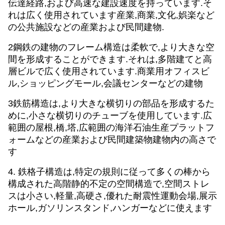
伝達経路,および高速な建設速度を持っています.そ
れは広く使用されています
産業,商業,文化,娯楽など
の公共施設などの産業および民間建物.
2鋼鉄の建物のフレーム構造は柔軟で,より大きな空
間を形成することができます.それは,多階建てと高
層ビルで広く使用されています.
商業用オフィスビ
ル,ショッピングモール,会議センターなどの建物
3鉄筋構造は,より大きな横切りの部品を形成するた
めに,小さな横切りのチューブを使用しています.
広
範囲の屋根,橋,塔,広範囲の海洋石油生産プラットフ
ォームなどの産業および民間建築物
建物内の高さで
す
4. 鉄格子構造は,特定の規則に従って多くの棒から
構成された高階静的不定の空間構造で,空間ストレ
スは小さい,軽量,高硬さ,優れた耐震性運動会場,展示
ホール,ガソリンスタンド,ハンガーなどに使えます